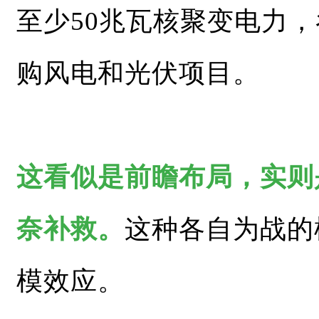
至少50兆瓦核聚变电力
购风电和光伏项目。
这看似是前瞻布局，实则
奈补救。
这种各自为战的
模效应。