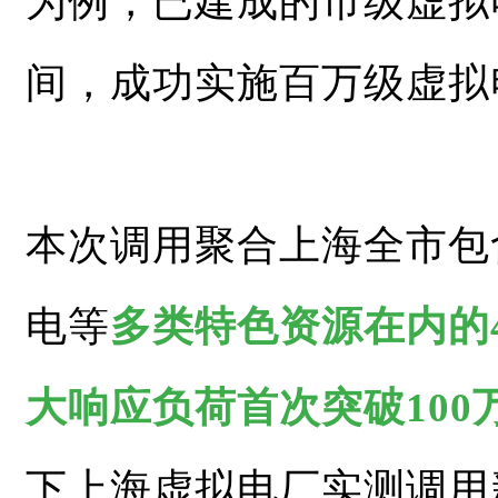
为例，已建成的市级虚拟
间，成功实施百万级虚拟
本次调用聚合上海全市包
电等
多类特色资源在内的
大响应负荷首次突破100
下上海虚拟电厂实测调用