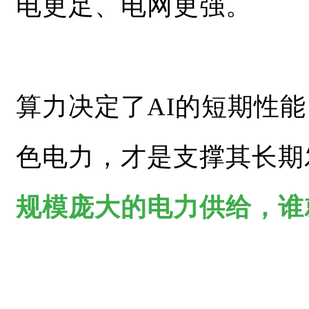
电更足、电网更强。
算力决定了AI的短期性
色电力，才是支撑其长期
规模庞大的电力供给，谁