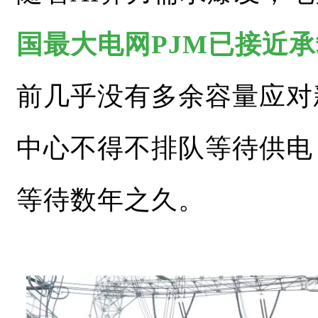
国最大电网
PJM
已接近承
前几乎没有多余容量应对
中心不得不排队等待供电
等待数年之久。