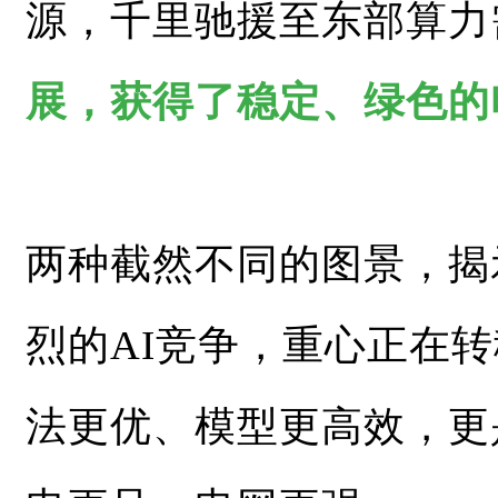
源，千里驰援至东部算力
展，获得了稳定、绿色的
两种截然不同的图景，揭
烈的AI竞争，重心正在
法更优、模型更高效，更