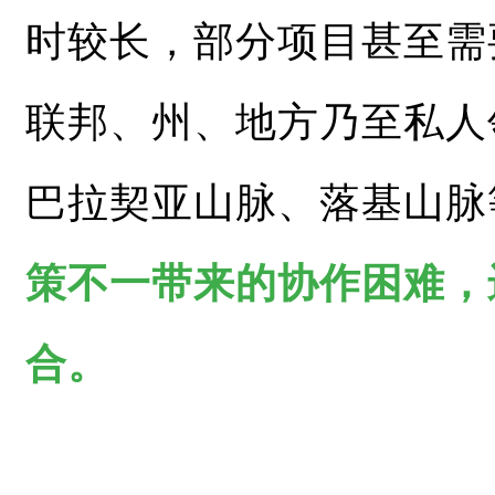
时较长，部分项目甚至需要
联邦、州、地方乃至私人
巴拉契亚山脉
、落基山脉
策不一带来的协作困难，
合。