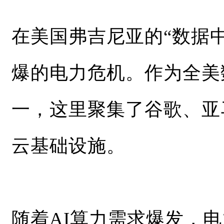
在美国弗吉尼亚的“数据中
爆的电力危机。作为全美
一，这里聚集了谷歌、亚
云基础设施。
随着AI算力需求爆发，