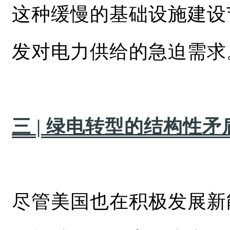
这种缓慢的基础设施建设
发对电力供给的急迫需求
三 | 绿电转型的结构性矛
尽管美国也在积极发展新